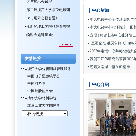
讨与展示会议程
第二届浙江大学原位电镜研
中心新闻
讨与展示会报名通知
浙大电镜中心金传洪团队与合作
伦斯勒理工学院张绳百教授
物理专题讲座通知
“五羽伦比 谁羽争锋”研·趣
2023年电镜中心年终总结大
友情链接
祝贺王江伟研究员获得2023
--浙江大学分析测试管理服务
--中国电子显微镜学会
--中国材料网
中心介绍
--中国硅酸盐学会
--清华大学材料学院
--北京工业大学固体所